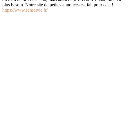
plus besoin. Notre site de petites annonces est fait pour cela !
https://www.sensetvie.fr/
annuairemassage.be